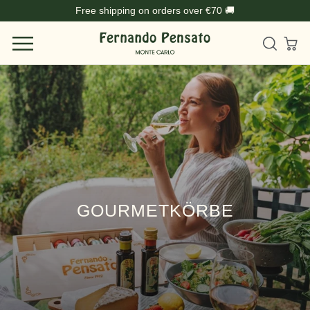
Direkt
Free shipping on orders over €70 🚚
zum
Inhalt
GOURMETKÖRBE