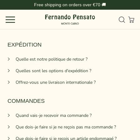
Aller
Free shipping on orders over €70 🚚
au
contenu
EXPÉDITION
Quelle est notre politique de retour ?
Quelles sont les options d'expédition ?
Offrez-vous une livraison internationale ?
COMMANDES
Quand vais-je recevoir ma commande ?
Que dois-je faire si je ne reçois pas ma commande ?
Que dois-je faire si je reçois un article endommagé ?