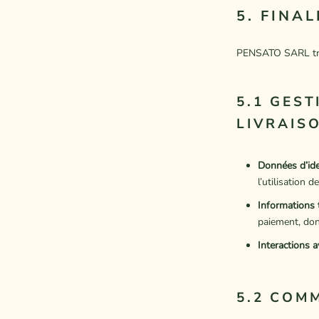
5. FINA
PENSATO SARL trai
5.1 GES
LIVRAIS
Données d’iden
l’utilisation d
Informations 
paiement, do
Interactions a
5.2 COM