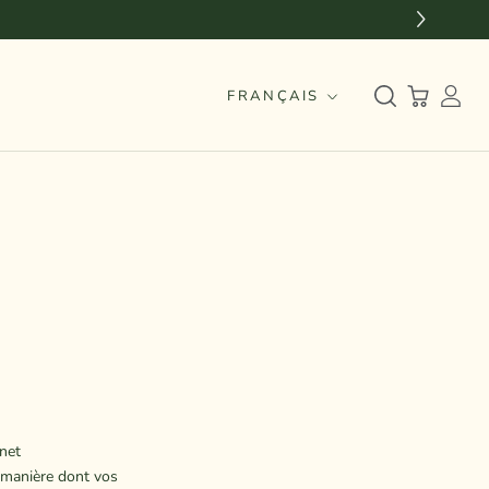
Langue
FRANÇAIS
rnet
a manière dont vos