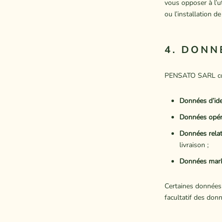
vous opposer à l’ut
ou l’installation d
4. DONN
PENSATO SARL colle
Données d’ide
Données opéra
Données relat
livraison ;
Données mark
Certaines données 
facultatif des donn