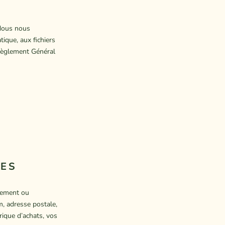
 Nous nous
tique, aux fichiers
 Règlement Général
LES
ctement ou
, adresse postale,
rique d’achats, vos