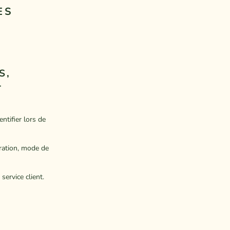
ES
S,
T
ntifier lors de
ration, mode de
ervice client.