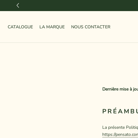
Aller
au
contenu
CATALOGUE
LA MARQUE
LA MARQUE
NOUS CONTACTER
NOUS CONTACTER
Dernière mise à jo
PRÉAMB
La présente Politiq
https://pensato.co