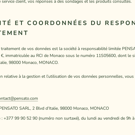
e service client, vos réponses à des sondages et les produits consultés.
TITÉ ET COORDONNÉES DU RESPO
TEMENT
 traitement de vos données est la société à responsabilité limitée PEN
 €, immatriculée au RCI de Monaco sous le numéro 11S05600, dont le si
’Italie, 98000 Monaco, MONACO.
n relative à la gestion et l’utilisation de vos données personnelles, vou
ontact@pensato.com
 : PENSATO SARL, 2 Blvd d’Italie, 98000 Monaco, MONACO
 : +377 99 90 52 90 (numéro non surtaxé), du lundi au vendredi de 9h à