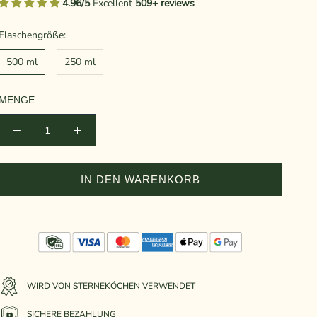
4.96/5
Excellent
509+ reviews
Flaschengröße:
500 ml
250 ml
MENGE
IN DEN WARENKORB
WIRD VON STERNEKÖCHEN VERWENDET
SICHERE BEZAHLUNG