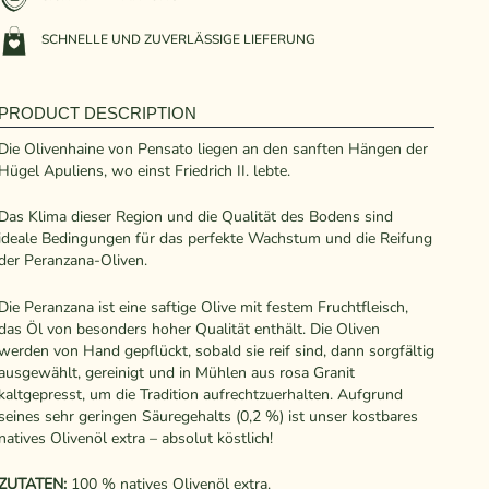
SCHNELLE UND ZUVERLÄSSIGE LIEFERUNG
PRODUCT DESCRIPTION
Die Olivenhaine von Pensato liegen an den sanften Hängen der
Hügel Apuliens, wo einst Friedrich II. lebte.
Das Klima dieser Region und die Qualität des Bodens sind
ideale Bedingungen für das perfekte Wachstum und die Reifung
der Peranzana-Oliven.
Die Peranzana ist eine saftige Olive mit festem Fruchtfleisch,
das Öl von besonders hoher Qualität enthält. Die Oliven
werden von Hand gepflückt, sobald sie reif sind, dann sorgfältig
ausgewählt, gereinigt und in Mühlen aus rosa Granit
kaltgepresst, um die Tradition aufrechtzuerhalten. Aufgrund
seines sehr geringen Säuregehalts (0,2 %) ist unser kostbares
natives Olivenöl extra – absolut köstlich!
ZUTATEN:
100 % natives Olivenöl extra.